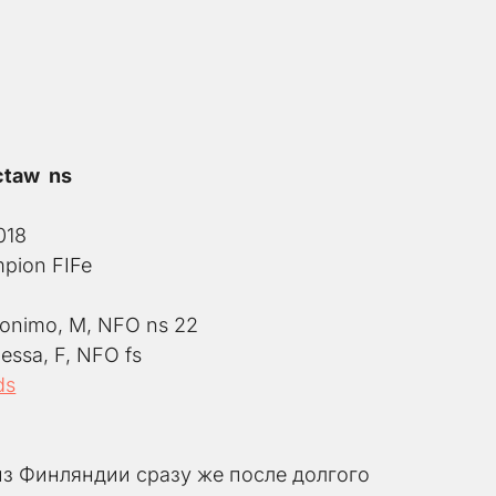
ctaw  ns
018
mpion FIFe
ronimo, M, NFO ns 22
ssa, F, NFO fs
ds
з Финляндии сразу же после долгого 