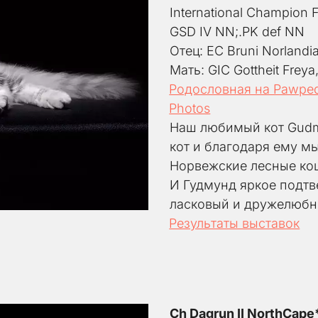
International Champion 
GSD IV NN;.PK def NN
Отец: EC Bruni Norlandi
Мать: GIC Gottheit Freya
Родословная на Pawpe
Photos
​​Наш любимый кот Gud
кот и благодаря ему мы
Норвежские лесные кош
И Гудмунд яркое подтве
ласковый и дружелюбн
Результаты выставок
Ch Dagrun II NorthCape