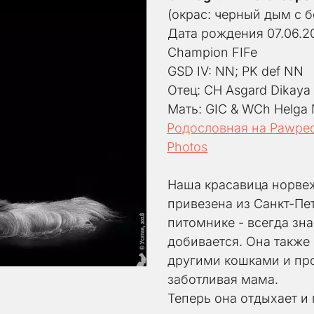
(окрас: черный дым с 
Дата рождения 07.06.2
Champion FIFe
GSD IV: NN; PK def NN
Отец: CH Asgard Dikaya
Мать: GIC & WCh Helga 
Родословная на Pawpe
Photos
Наша красавица норвежс
привезена из Санкт-Пет
питомнике - всегда знае
добивается. Она также 
другими кошками и проя
заботливая мама.
Теперь она отдыхает и 