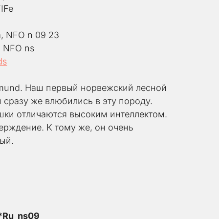
FIFe
a, NFO n 09 23
, NFO ns
ds
mund. Наш первый норвежский лесной 
 сразу же влюбились в эту породу. 
ки отличаются высоким интеллектом. 
рждение. К тому же, он очень 
ый.
*Ru  ns09