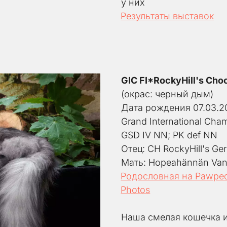
у них
​Результаты выставок
GIC FI*RockyHill's Cho
(окрас: черный дым)
Дата рождения 07.03.2
Grand International Cha
GSD IV NN; PK def NN
Отец: CH RockyHill's Ge
Мать: Hopeahännän Vane
Родословная на Pawpe
Photos
Наша смелая кошечка и