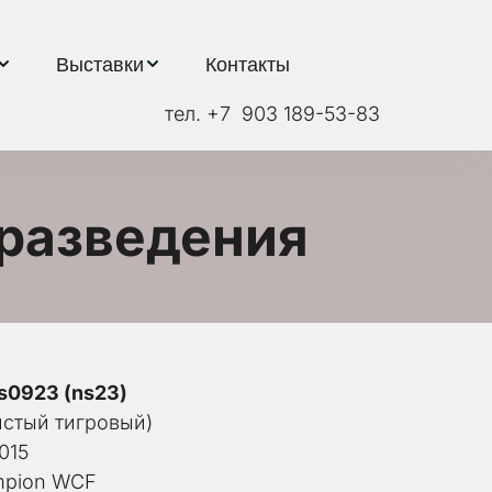
Выставки
Контакты
тел. +7  903 189-53-83
разведения  
s0923 (ns23)
истый тигровый)
015
ampion WCF