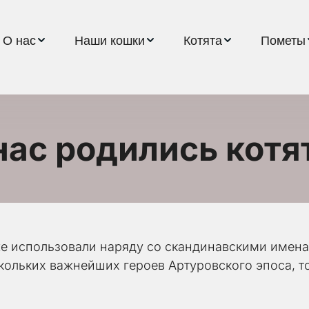
О нас
Наши кошки
Котята
Пометы
 нас родились котя
е использовали наряду со скандинавскими именам
ольких важнейших героев Артуровского эпоса, то 