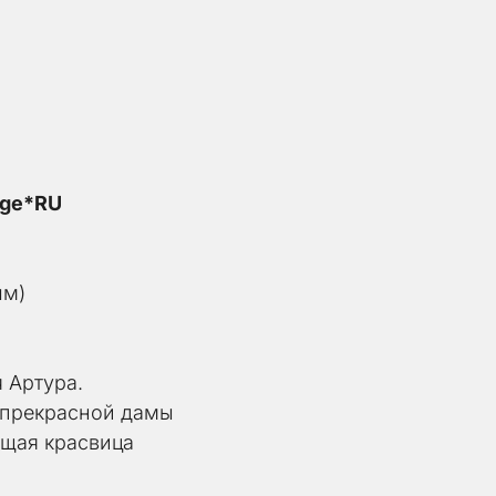
age*RU
ым)
 Артура. 
прекрасной дамы
ящая красвица