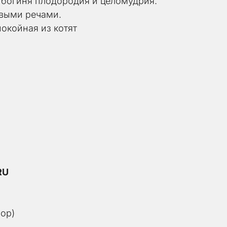
 богиня плодородия и целомудрия. 
ивыми речами.
окойная из котят
RU
ор)