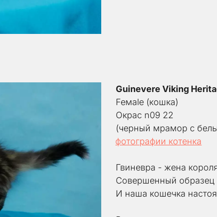
Guinevere Viking Herit
Feмale (кошка) 
Окрас n09 22
(черный мрамор с бел
фотографии котенка
Гвиневра - жена короля
Совершенный образец 
И наша кошечка насто