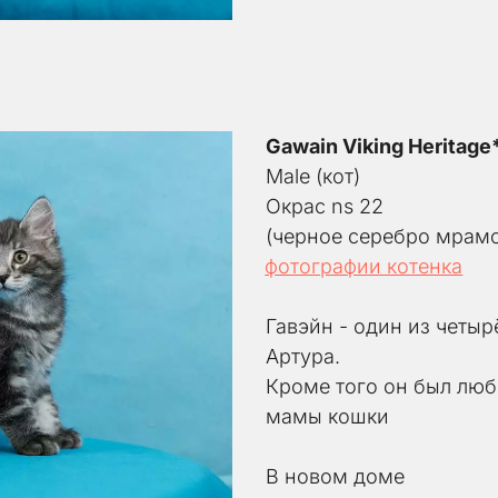
Gawain Viking Heritag
Male (кот) 
Окрас ns 22
(черное серебро мрам
фотографии котенка
Гавэйн - один из четы
Артура.
Кроме того он был люб
мамы кошки
В новом доме