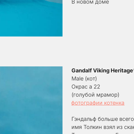
В новом доме
Gandalf Viking Heritag
Male (кот) 
Окрас а 22
(голубой мрамор)
фотографии котенка
Гэндальф больше всего 
имя Толкин взял из ска