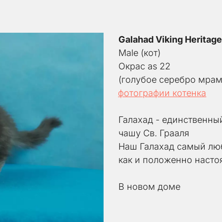
Galahad Viking Heritag
Male (кот) 
Окрас as 22
(голубое серебро мрам
фотографии котенка
Галахад - единственны
чашу Св. Грааля
Наш Галахад самый люб
как и положенно наст
В новом доме