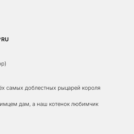
e*RU
ор)
рёх самых доблестных рыцарей короля 
имцем дам, а наш котенок любимчик 