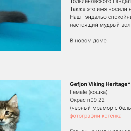
Толкиеновского Гэндал
Также это имя носили 
Наш Гэндальф спокойны
настоящий мудрый во
В новом доме
Gefjon Viking Heritage
Feмale (кошка) 
Окрас n09 22
(черный мрамор с бел
фотографии котенка