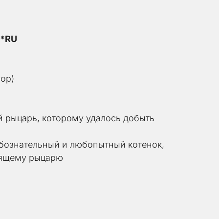
e*RU
ор)
й рыцарь, которому удалось добыть 
ознательный и любопытный котенок, 
оящему рыцарю