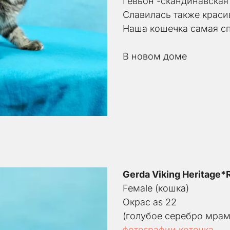
Гевьон -скандинавская
Славилась также крас
Наша кошечка самая сп
В новом доме
Gerda Viking Heritage*
Feмale (кошка) 
Окрас as 22
(голубое серебро мрам
фотографии котенка