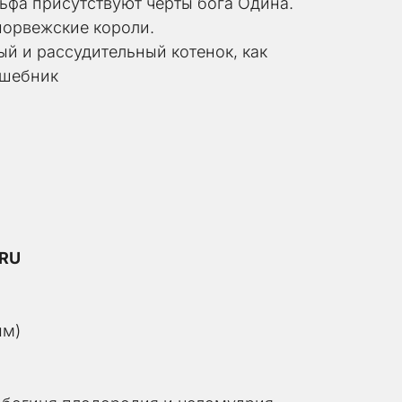
ьфа присутствуют черты бога Одина. 
норвежские короли.
й и рассудительный котенок, как 
лшебник
*RU
ым)