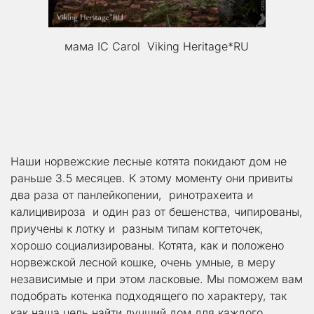
мама IC Carol  Viking Heritage*RU
Наши норвежские лесные котята покидают дом не 
раньше 3.5 месяцев. К этому моменту они привиты 
два раза от панлейкопении,  ринотрахеита и 
калицивироза  и один раз от бешенства, чипированы, 
приучены к лотку и  разным типам когтеточек, 
хорошо социализированы. Котята, как и положено 
норвежской лесной кошке, очень умные, в меру 
независимые и при этом ласковые. Мы поможем вам 
подобрать котенка подходящего по характеру, так 
как наша цель найти лучший дом для каждого 