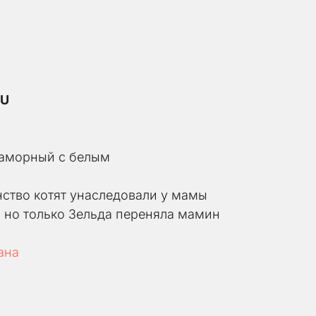
RU
аморный с белым 
ство котят унаследовали у мамы 
 но только Зельда переняла мамин 
ана