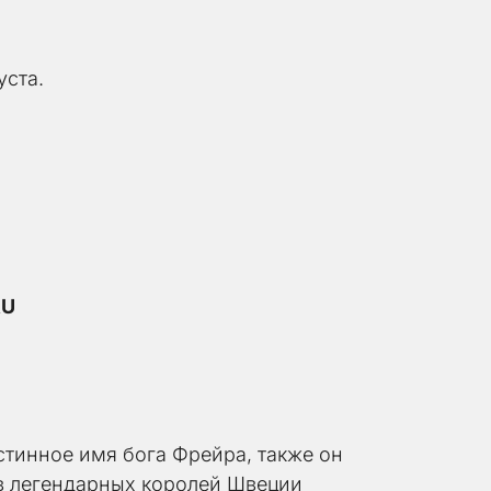
уста.
RU
стинное имя бога Фрейра, также он 
в легендарных королей Швеции 