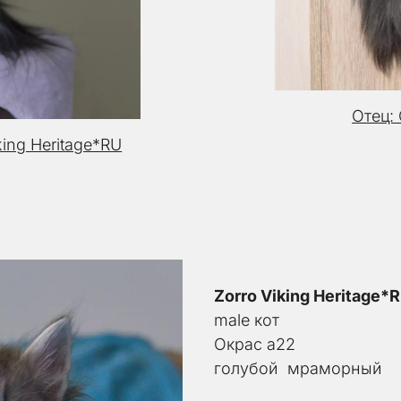
Отец: 
king Heritage*RU
Zorro Viking Heritage*
male кот
Окрас a22
голубой  мраморный 