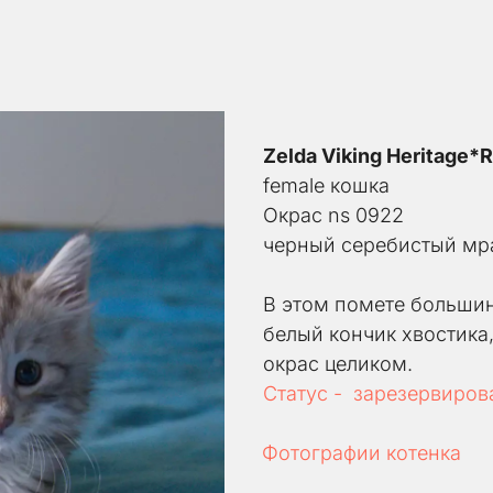
Zelda Viking Heritage*
female кошка
Окрас ns 0922
черный серебистый мр
В этом помете большин
белый кончик хвостика,
окрас целиком.
Статус -  зарезервиров
Фотографии котенка 