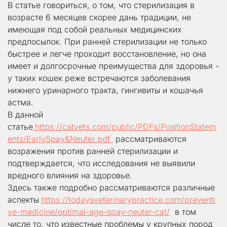
В статье говориться, о том, что стерилизация в 
возрасте 6 месяцев скорее дань традиции, не 
имеющая под собой реальных медицинских 
предпосылок. При ранней стерилизации не только 
быстрее и легче проходит восстановление, но она 
имеет и долгосрочные преимущества для здоровья - 
у таких кошек реже встречаются заболевания 
нижнего уринарного тракта, гингивиты и кошачья 
астма. 
В данной 
статье
 https://catvets.com/public/PDFs/PositionStatem
ents/EarlySpay&Neuter.pdf 
 рассматриваются 
возражения против ранней стерилизации и 
подтверждается, что исследования не выявили 
вредного влияния на здоровье. 
Здесь также подробно рассматриваются различные 
аспекты 
https://todaysveterinarypractice.com/preventi
ve-medicine/optimal-age-spay-neuter-cat/
  в том 
числе то, что известные проблемы у крупных пород  