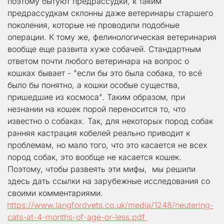
поэтому бытуют предрассудки, к таким 
предрассудкам склонны даже ветеринары старшего 
поколения, которые не проводили подобные 
операции. К тому же, фелинологическая ветеринария 
вообще еще развита хуже собачей. Стандартным 
ответом почти любого ветеринара на вопрос о 
кошках бывает - "если бы это была собака, то всё 
было бы понятно, а кошки особые существа, 
пришедшие из космоса". Таким образом, при 
незнании на кошек порой переносится то, что 
известно о собаках. Так, для некоторых пород собак 
ранняя кастрация кобелей реально приводит к 
проблемам, но мало того, что это касается не всех 
пород собак, это вообще не касается кошек. 
Поэтому, чтобы развеять эти мифы,  мы решили 
здесь дать ссылки на зарубежные исследования со 
своими комментариями.     
https://www.langfordvets.co.uk/media/1248/neutering-
cats-at-4-months-of-age-or-less.pdf 